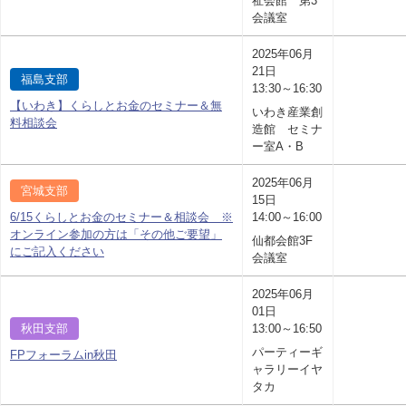
祉会館 第3
会議室
2025年06月
21日
福島支部
13:30～16:30
【いわき】くらしとお金のセミナー＆無
いわき産業創
料相談会
造館 セミナ
ー室A・B
2025年06月
宮城支部
15日
6/15くらしとお金のセミナー＆相談会 ※
14:00～16:00
オンライン参加の方は「その他ご要望」
仙都会館3F
にご記入ください
会議室
2025年06月
01日
秋田支部
13:00～16:50
パーティーギ
FPフォーラムin秋田
ャラリーイヤ
タカ