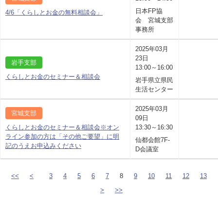
日本FP協
4/6「くらしとお金の無料相談会」
会 宮城支部
事務所
2025年03月
23日
岩手支部
13:00～16:00
くらしとお金のセミナー＆相談会
岩手県立県民
生活センター
2025年03月
宮城支部
09日
くらしとお金のセミナー＆相談会※オン
13:30～16:30
ライン参加の方は「その他ご要望」に明
仙都会館7F-
記のうえお申込みください
D会議室
<<
<
3
4
5
6
7
8
9
10
11
12
13
>
>>