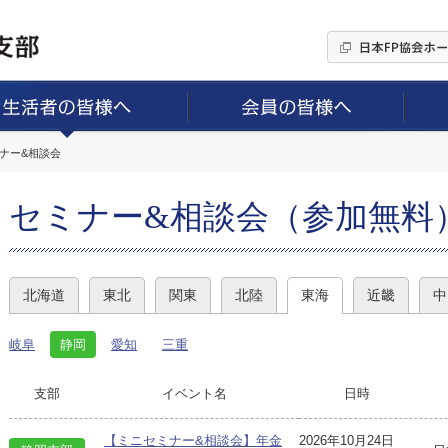
ミナー&相談会
セミナー&相談会（参加無料
北海道
東北
関東
北陸
東海
近畿
中
岐阜
静岡
愛知
三重
支部
イベント名
日時
【ミニセミナー&相談会】年金
2026年10月24日