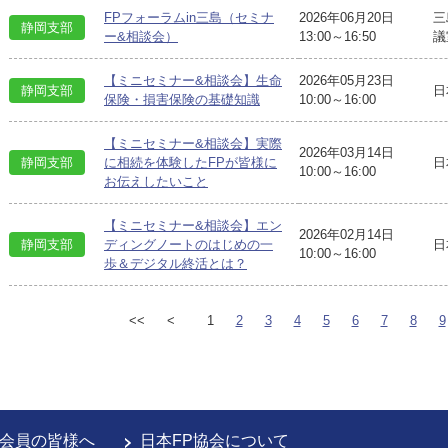
FPフォーラムin三島（セミナ
2026年06月20日
三
静岡支部
ー&相談会）
13:00～16:50
議
【ミニセミナー&相談会】生命
2026年05月23日
静岡支部
日
保険・損害保険の基礎知識
10:00～16:00
【ミニセミナー&相談会】実際
2026年03月14日
日
静岡支部
に相続を体験したFPが皆様に
10:00～16:00
お伝えしたいこと
【ミニセミナー&相談会】エン
2026年02月14日
日
静岡支部
ディングノートのはじめの一
10:00～16:00
歩＆デジタル終活とは？
<<
<
1
2
3
4
5
6
7
8
9
会員の皆様へ
日本FP協会について