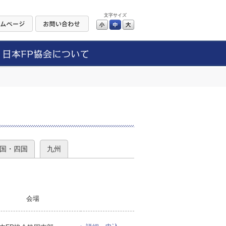
文字サイズ
小
中
大
）
国・四国
九州
会場