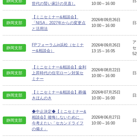
静岡支部
日
世代の賢い家計の見直し
10:00～16:00
【ミニセミナー&相談会】
2026年09月26日
日
静岡支部
「NISA」2027年からの変更点
10:00～16:00
と活用法
ア
FPフォーラムin浜松（セミナ
2026年09月26日
静岡支部
セ
ー&相談会）
13:15～16:05
5
【ミニセミナー&相談会】金利
2026年08月22日
日
静岡支部
上昇時代の住宅ローン対策セ
10:00～16:00
ミナー
【ミニセミナー&相談会】葬儀
2026年07月25日
静岡支部
日
きほんのき
10:00～16:00
◆中止決定◆【ミニセミナー&
相談会】後悔しないために
2026年06月27日
静岡支部
日
今考えたい「セカンドライフ
10:00～16:00
の備え」