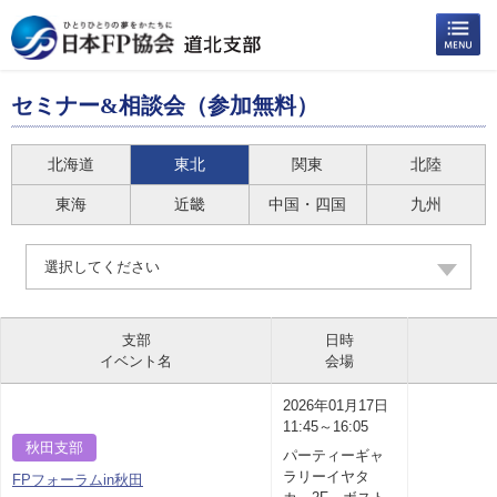
セミナー&相談会（参加無料）
北海道
東北
関東
北陸
東海
近畿
中国・四国
九州
選択してください
支部
日時
イベント名
会場
2026年01月17日
11:45～16:05
秋田支部
パーティーギャ
ラリーイヤタ
FPフォーラムin秋田