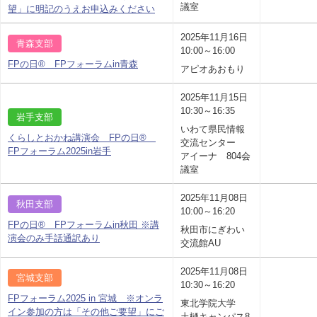
議室
望」に明記のうえお申込みください
2025年11月16日
青森支部
10:00～16:00
FPの日® FPフォーラムin青森
アピオあおもり
2025年11月15日
10:30～16:35
岩手支部
いわて県民情報
くらしとおかね講演会 FPの日®
交流センター
FPフォーラム2025in岩手
アイーナ 804会
議室
2025年11月08日
秋田支部
10:00～16:20
FPの日® FPフォーラムin秋田 ※講
秋田市にぎわい
演会のみ手話通訳あり
交流館AU
2025年11月08日
宮城支部
10:30～16:20
FPフォーラム2025 in 宮城 ※オンラ
東北学院大学
イン参加の方は「その他ご要望」にご
土樋キャンパス8