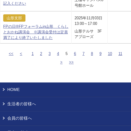
記入ください
号館ホール
山形支部
2025年11月03日
13:00～17:00
FPの日®FPフォーラムin山形 くらし
山形テルサ 3F
とおかね講演会 ※講演会受付は定員
アプローズ
満了により終了いたしました
<<
<
1
2
3
4
5
6
7
8
9
10
11
>
>>
HOME
生活者の皆様へ
会員の皆様へ