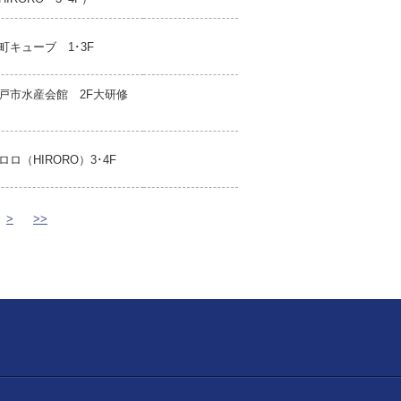
町キューブ 1･3F
戸市水産会館 2F大研修
ロロ（HIRORO）3･4F
>
>>