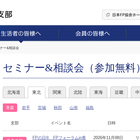
ミナー&相談会
セミナー&相談会（参加無料
北海道
東北
関東
北陸
東海
近畿
中
青森
岩手
宮城
秋田
山形
福島
支部
イベント名
日時
FPの日® FPフォーラムin青
2026年11月08日
リ