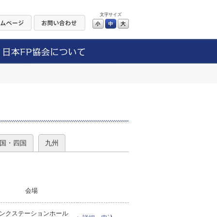
文字サイズ
小
中
大
）
国・四国
九州
会場
ンクステーションホール