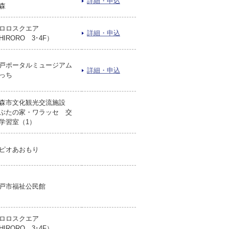
詳細・申込
森
ロロスクエア
詳細・申込
HIRORO 3･4F）
戸ポータルミュージアム
詳細・申込
っち
森市文化観光交流施設
ぶたの家・ワラッセ 交
学習室（1）
ピオあおもり
戸市福祉公民館
ロロスクエア
HIRORO 3･4F）