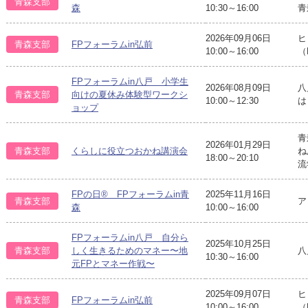
青森支部
森
10:30～16:00
青
2026年09月06日
ヒ
青森支部
FPフォーラムin弘前
10:00～16:00
（
FPフォーラムin八戸 小学生
2026年08月09日
八
青森支部
向けの夏休み体験型ワークシ
10:00～12:30
は
ョップ
青
2026年01月29日
青森支部
くらしに役立つおかね講演会
ね
18:00～20:10
流
FPの日® FPフォーラムin青
2025年11月16日
青森支部
ア
森
10:00～16:00
FPフォーラムin八戸 自分ら
2025年10月25日
八
青森支部
しく生きるためのマネー〜地
10:30～16:00
元FPとマネー作戦〜
2025年09月07日
ヒ
青森支部
FPフォーラムin弘前
10:00～16:00
（