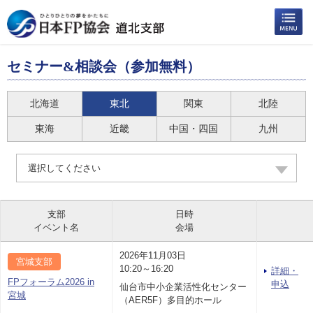
セミナー&相談会（参加無料）
北海道
東北
関東
北陸
東海
近畿
中国・四国
九州
選択してください
支部
日時
イベント名
会場
2026年11月03日
宮城支部
10:20～16:20
詳細・
FPフォーラム2026 in
申込
仙台市中小企業活性化センター
宮城
（AER5F）多目的ホール