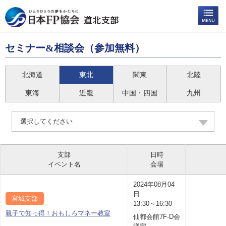
セミナー&相談会（参加無料）
北海道
東北
関東
北陸
東海
近畿
中国・四国
九州
選択してください
支部
日時
イベント名
会場
2024年08月04
日
宮城支部
13:30～16:30
親子で知っ得！おもしろマネー教室
仙都会館7F-D会