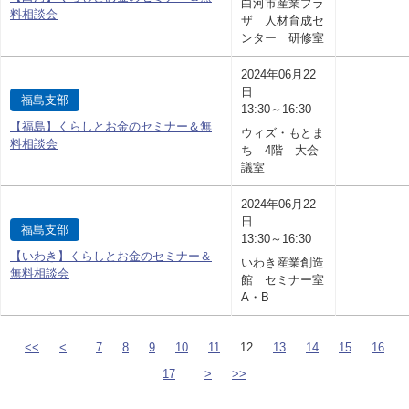
白河市産業プラ
料相談会
ザ 人材育成セ
ンター 研修室
2024年06月22
日
福島支部
13:30～16:30
【福島】くらしとお金のセミナー＆無
ウィズ・もとま
料相談会
ち 4階 大会
議室
2024年06月22
日
福島支部
13:30～16:30
【いわき】くらしとお金のセミナー＆
いわき産業創造
無料相談会
館 セミナー室
A・B
<<
<
7
8
9
10
11
12
13
14
15
16
17
>
>>