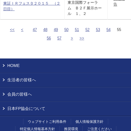
東京国際フォーラ
東証ＩＲフェスタ２０１５ （２
告
ム Ｂ２Ｆ展示ホー
日目）
ル １、２
<<
<
47
48
49
50
51
52
53
54
55
56
57
>
>>
HOME
生活者の皆様へ
会員の皆様へ
日本FP協会について
ウェブサイトご利用条件
個人情報保護方針
特定個人情報基本方針
推奨環境
ご注意ください