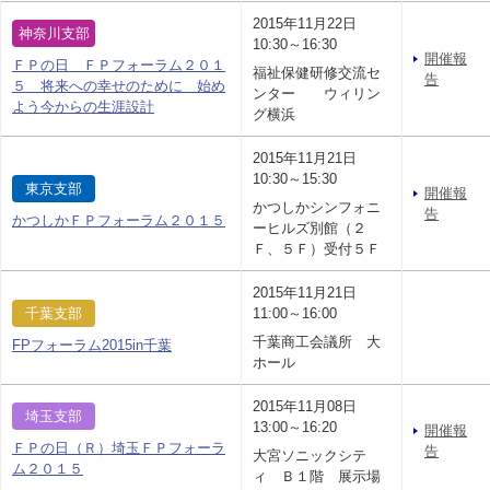
2015年11月22日
神奈川支部
10:30～16:30
開催報
ＦＰの日 ＦＰフォーラム２０１
福祉保健研修交流セ
告
５ 将来への幸せのために 始め
ンター ウィリン
よう今からの生涯設計
グ横浜
2015年11月21日
10:30～15:30
東京支部
開催報
かつしかシンフォニ
告
かつしかＦＰフォーラム２０１５
ーヒルズ別館（２
Ｆ、５Ｆ）受付５Ｆ
2015年11月21日
千葉支部
11:00～16:00
千葉商工会議所 大
FPフォーラム2015in千葉
ホール
2015年11月08日
埼玉支部
13:00～16:20
開催報
ＦＰの日（Ｒ）埼玉ＦＰフォーラ
告
大宮ソニックシテ
ム２０１５
ィ Ｂ１階 展示場