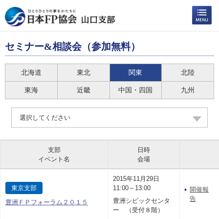
セミナー&相談会（参加無料）
北海道
東北
関東
北陸
東海
近畿
中国・四国
九州
選択してください
支部
日時
イベント名
会場
2015年11月29日
東京支部
11:00～13:00
開催報
告
豊洲シビックセンタ
豊洲ＦＰフォーラム２０１５
ー （受付８階）