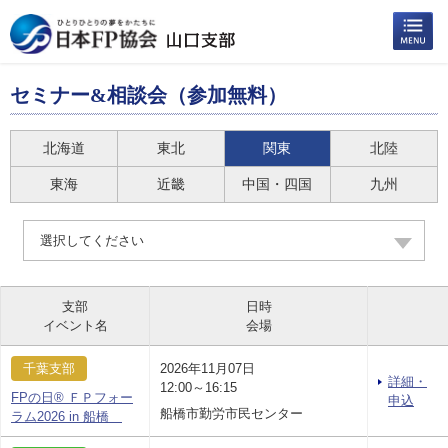
セミナー&相談会（参加無料）
北海道
東北
関東
北陸
東海
近畿
中国・四国
九州
選択してください
支部
日時
イベント名
会場
千葉支部
2026年11月07日
詳細・
12:00～16:15
FPの日® ＦＰフォー
申込
船橋市勤労市民センター
ラム2026 in 船橋