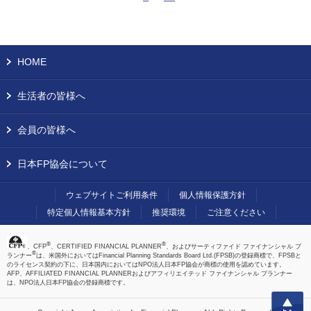
HOME
生活者の皆様へ
会員の皆様へ
日本FP協会について
ウェブサイトご利用条件
個人情報保護方針
特定個人情報基本方針
推奨環境
ご注意ください
®
®
、CFP
、CERTIFIED FINANCIAL PLANNER
、およびサーティファイド ファイナンシャル プ
®
ランナー
は、米国外においてはFinancial Planning Standards Board Ltd.(FPSB)の登録商標で、FPSBと
のライセンス契約の下に、日本国内においてはNPO法人日本FP協会が商標の使用を認めています。
AFP、AFFILIATED FINANCIAL PLANNERおよびアフィリエイテッド ファイナンシャル プランナー
は、NPO法人日本FP協会の登録商標です。
上へ