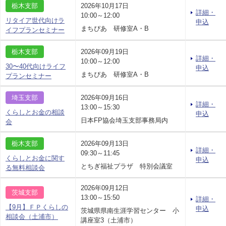
栃木支部
2026年10月17日
詳細・
10:00～12:00
リタイア世代向けラ
申込
まちぴあ 研修室A・B
イフプランセミナー
栃木支部
2026年09月19日
詳細・
10:00～12:00
30〜40代向けライフ
申込
まちぴあ 研修室A・B
プランセミナー
埼玉支部
2026年09月16日
詳細・
13:00～15:30
くらしとお金の相談
申込
日本FP協会埼玉支部事務局内
会
栃木支部
2026年09月13日
詳細・
09:30～11:45
くらしとお金に関す
申込
とちぎ福祉プラザ 特別会議室
る無料相談会
2026年09月12日
茨城支部
13:00～15:50
詳細・
【9月】ＦＰくらしの
申込
茨城県県南生涯学習センター 小
相談会（土浦市）
講座室3（土浦市）