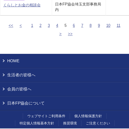
日本FP協会埼玉支部事務局
くらしとお金の相談会
内
<<
<
1
2
3
4
5
6
7
8
9
10
11
>
>>
HOME
生活者の皆様へ
会員の皆様へ
日本FP協会について
ウェブサイトご利用条件
個人情報保護方針
特定個人情報基本方針
推奨環境
ご注意ください