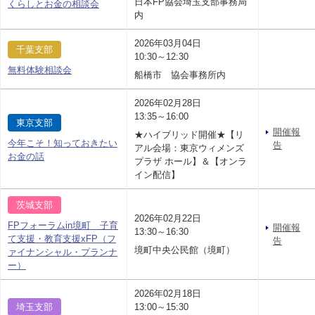
日本FP協会埼玉支部事務局
くらしとお金の相談会
内
2026年03月04日
千葉支部
10:30～12:30
無料体験相談会
船橋市 協会事務所内
2026年02月28日
13:35～16:00
東京支部
開催報
★ハイブリッド開催★【リ
今年こそ！知っておきたい
告
アル会場：東京ウィメンズ
お金の話
プラザ ホール】＆【オンラ
イン配信】
茨城支部
2026年02月22日
FPフォーラムin境町 子育
開催報
13:30～16:30
て支援・教育支援xFP（フ
告
境町中央公民館（境町）
ァイナンシャル・プランナ
ー）
2026年02月18日
埼玉支部
13:00～15:30