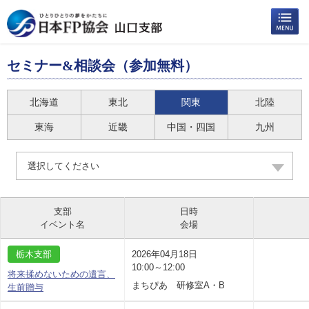
セミナー&相談会（参加無料）
北海道
東北
関東
北陸
東海
近畿
中国・四国
九州
選択してください
支部
日時
イベント名
会場
栃木支部
2026年04月18日
10:00～12:00
将来揉めないための遺言、
まちぴあ 研修室A・B
生前贈与