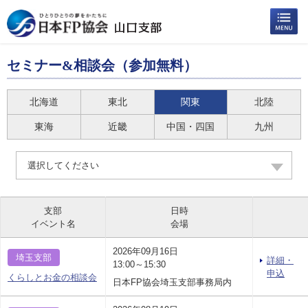
セミナー&相談会（参加無料）
北海道
東北
関東
北陸
東海
近畿
中国・四国
九州
選択してください
支部
日時
イベント名
会場
2026年09月16日
埼玉支部
詳細・
13:00～15:30
申込
くらしとお金の相談会
日本FP協会埼玉支部事務局内