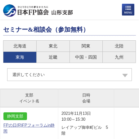
セミナー&相談会（参加無料）
北海道
東北
関東
北陸
東海
近畿
中国・四国
九州
選択してください
支部
日時
イベント名
会場
2021年11月13日
静岡支部
10:00～15:30
FPの日(R)FPフォーラムin静
レイアップ御幸町ビル 5
岡
階