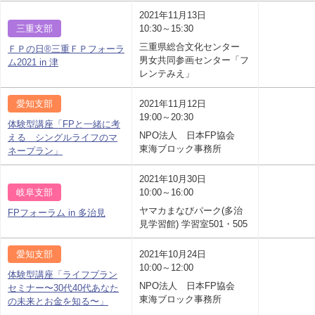
2021年11月13日
三重支部
10:30～15:30
三重県総合文化センター
ＦＰの日®三重ＦＰフォーラ
男女共同参画センター「フ
ム2021 in 津
レンテみえ」
愛知支部
2021年11月12日
19:00～20:30
体験型講座「FPと一緒に考
NPO法人 日本FP協会
える シングルライフのマ
東海ブロック事務所
ネープラン」
2021年10月30日
岐阜支部
10:00～16:00
ヤマカまなびパーク(多治
FPフォーラム in 多治見
見学習館) 学習室501・505
愛知支部
2021年10月24日
10:00～12:00
体験型講座「ライフプラン
NPO法人 日本FP協会
セミナー〜30代40代あなた
東海ブロック事務所
の未来とお金を知る〜」