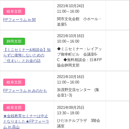
2021年10月24日
岐阜支部
11:00～16:00
関市文化会館 小ホール・
FPフォーラム in 関
楽屋5
2021年10月16日
静岡支部
10:00～16:00
◆ミニセミナー：レイアッ
【ミニセミナー&相談会】知
プ御幸町ビル 会議室6-
らずに後悔しないための
C ◆無料相談会：日本FP
「住まい」とお金の話
協会静岡支部
2021年10月16日
岐阜支部
11:00～16:00
加茂野交流センター (集
FPフォーラム in みのかも
会室1~3)
岐阜支部
2021年09月25日
13:30～18:00
★金銭教育セミナーは中止
ひだホテルプラザ 3階会
となりました★FPフォーラ
議室
ム in 高山