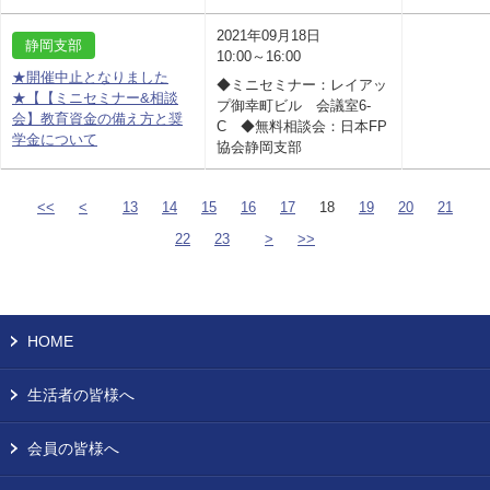
2021年09月18日
静岡支部
10:00～16:00
★開催中止となりました
◆ミニセミナー：レイアッ
★【【ミニセミナー&相談
プ御幸町ビル 会議室6-
会】教育資金の備え方と奨
C ◆無料相談会：日本FP
学金について
協会静岡支部
<<
<
13
14
15
16
17
18
19
20
21
22
23
>
>>
HOME
生活者の皆様へ
会員の皆様へ