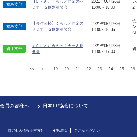
【いわき】くらしとお金のセ
2021年06月26日
い
福島支部
ミナー＆個別相談会
13:00～16:00
2
会
【会津若松】くらしとお金の
2021年06月26日
福島支部
ン
セミナー＆個別相談会
13:00～16:35
研
くらしとお金のセミナー＆相
2021年05月23日
岩手支部
岩
談会
13:00～17:00
<<
<
19
20
21
22
23
24
25
26
会員の皆様へ
日本FP協会について
特定個人情報基本方針
推奨環境
ご注意ください