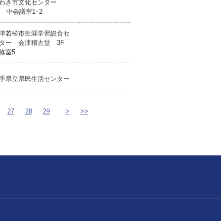
わき市文化センター
F 中会議室1･2
津若松市生涯学習総合セ
ター 会津稽古堂 3F
修室5
手県立県民生活センター
27
28
29
>
>>