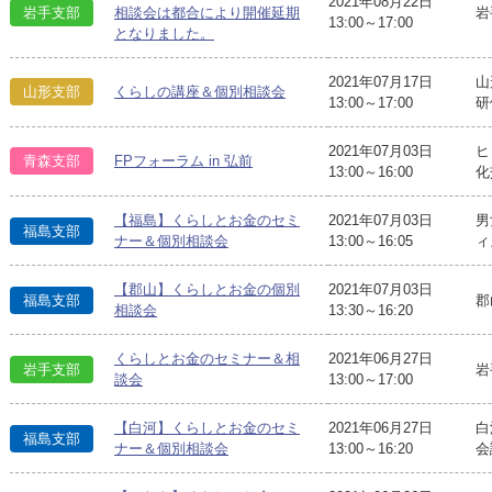
2021年08月22日
岩
岩手支部
相談会は都合により開催延期
13:00～17:00
となりました。
2021年07月17日
山
山形支部
くらしの講座＆個別相談会
13:00～17:00
研
2021年07月03日
ヒ
青森支部
FPフォーラム in 弘前
13:00～16:00
化
【福島】くらしとお金のセミ
2021年07月03日
男
福島支部
ナー＆個別相談会
13:00～16:05
ィ
【郡山】くらしとお金の個別
2021年07月03日
福島支部
郡
相談会
13:30～16:20
くらしとお金のセミナー＆相
2021年06月27日
岩手支部
岩
談会
13:00～17:00
【白河】くらしとお金のセミ
2021年06月27日
白
福島支部
ナー＆個別相談会
13:00～16:20
会