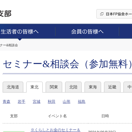
ミナー&相談会
セミナー&相談会（参加無料
北海道
東北
関東
北陸
東海
近畿
中
青森
岩手
宮城
秋田
山形
福島
支部
イベント名
日時
※くらしとお金のセミナー＆