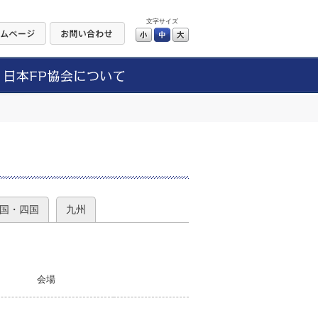
文字サイズ
小
中
大
）
国・四国
九州
会場