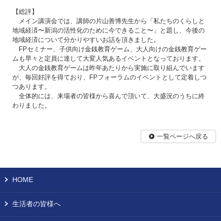
【総評】
メイン講演会では、講師の片山善博先生から「私たちのくらしと
地域経済〜新潟の活性化のために今できること〜」と題し、今後の
地域経済について分かりやすいお話を頂きました。
FPセミナー、子供向け金銭教育ゲーム、大人向けの金銭教育ゲー
ムも早々と定員に達して大変人気あるイベントとなっております。
大人の金銭教育ゲームは昨年あたりから実施に取り組んでいます
が、毎回好評を得ており、FPフォーラムのイベントとして定着しつ
つあります。
全体的には、来場者の皆様から喜んで頂いて、大盛況のうちに終
わりました。
一覧ページへ戻る
HOME
生活者の皆様へ