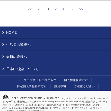
<<
<
1
2
3
>
>>
HOME
生活者の皆様へ
会員の皆様へ
日本FP協会について
ウェブサイトご利用条件
個人情報保護方針
特定個人情報基本方針
推奨環境
ご注意ください
®
®
、CFP
、CERTIFIED FINANCIAL PLANNER
、およびサーティファイド ファイナンシャル プ
®
ランナー
は、米国外においてはFinancial Planning Standards Board Ltd.(FPSB)の登録商標で、FPSBと
のライセンス契約の下に、日本国内においてはNPO法人日本FP協会が商標の使用を認めています。
AFP、AFFILIATED FINANCIAL PLANNERおよびアフィリエイテッド ファイナンシャル プランナー