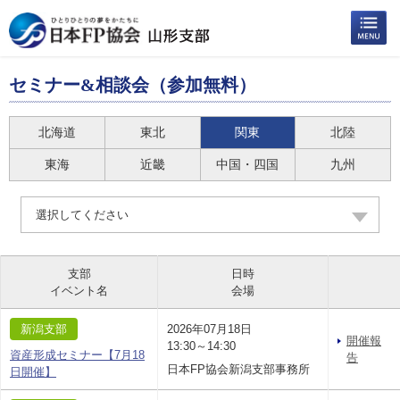
セミナー&相談会（参加無料）
北海道
東北
関東
北陸
東海
近畿
中国・四国
九州
選択してください
支部
日時
イベント名
会場
新潟支部
2026年07月18日
開催報
13:30～14:30
資産形成セミナー【7月18
告
日本FP協会新潟支部事務所
日開催】