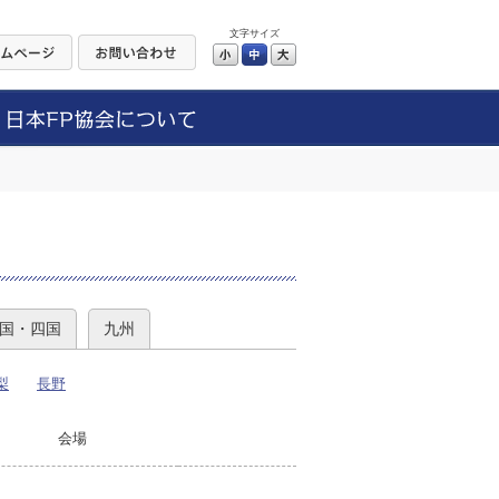
文字サイズ
小
中
大
）
国・四国
九州
梨
長野
会場