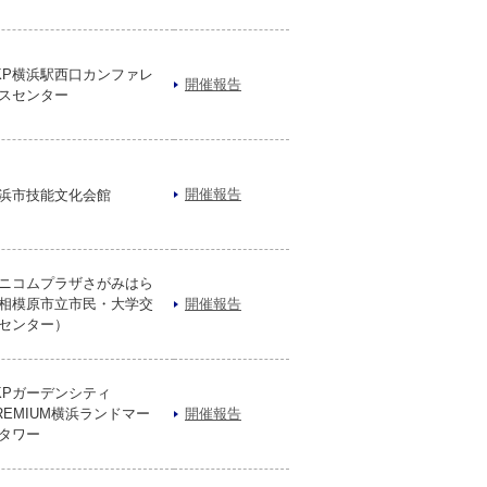
KP横浜駅西口カンファレ
開催報告
スセンター
開催報告
浜市技能文化会館
ニコムプラザさがみはら
相模原市立市民・大学交
開催報告
センター）
KPガーデンシティ
REMIUM横浜ランドマー
開催報告
タワー