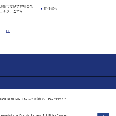
須賀市立勤労福祉会館
開催報告
ェルクよこすか
>
>>
ndards Board Ltd.(FPSB)の登録商標で、FPSBとのライセ
上へ
 Association for Financial Planners,
ALL Rights Reserved.