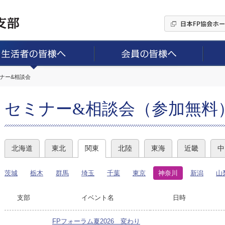
ミナー&相談会
セミナー&相談会（参加無料
北海道
東北
関東
北陸
東海
近畿
中
茨城
栃木
群馬
埼玉
千葉
東京
神奈川
新潟
山
支部
イベント名
日時
FPフォーラム夏2026 変わり