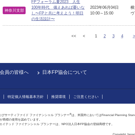
FPフォーラム夏2023 人生
100年時代 備えあれば憂いな
2023年06月04日
横
神奈川支部
し〜FPと共に考えよう！明日
10:00～15:00
ヴ
の生活設計〜
<<
<
1
2
3
4
会員の皆様へ
日本FP協会について
特定個人情報基本方針
推奨環境
ご注意ください
®
よびサーティファイド ファイナンシャル プランナー
は、米国外においてはFinancial Planning Sta
会が商標の使用を認めています。
およびアフィリエイテッド ファイナンシャル プランナーは、NPO法人日本FP協会の登録商標です。
Copyright Japan