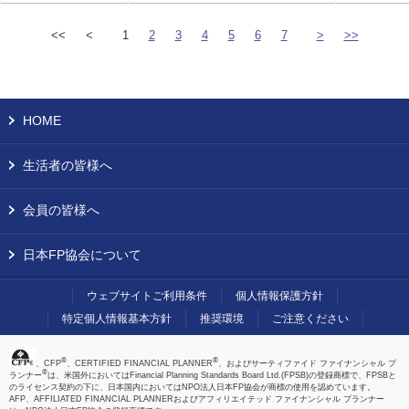
<<
<
1
2
3
4
5
6
7
>
>>
HOME
生活者の皆様へ
会員の皆様へ
日本FP協会について
ウェブサイトご利用条件
個人情報保護方針
特定個人情報基本方針
推奨環境
ご注意ください
®
®
、CFP
、CERTIFIED FINANCIAL PLANNER
、およびサーティファイド ファイナンシャル プ
®
ランナー
は、米国外においてはFinancial Planning Standards Board Ltd.(FPSB)の登録商標で、FPSBと
のライセンス契約の下に、日本国内においてはNPO法人日本FP協会が商標の使用を認めています。
AFP、AFFILIATED FINANCIAL PLANNERおよびアフィリエイテッド ファイナンシャル プランナー