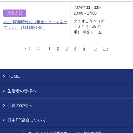
2024年03月03日
兵庫支部
10:00～17:00
デュオこうべ（デ
人生100年時代の〈年金〉と〈マネー
ュオこうべ浜の
プラン〉（無料相談会）
手） 採光ドーム
<<
<
1
2
3
4
5
>
>>
HOME
生活者の皆様へ
会員の皆様へ
日本FP協会について