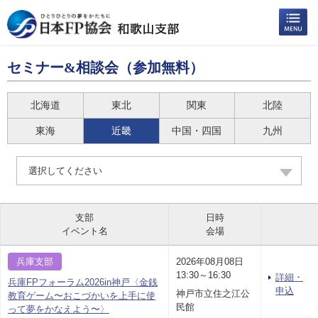
セミナー&相談会（参加無料）
北海道
東北
関東
北陸
東海
近畿
中国・四国
九州
選択してください
支部
日時
イベント名
会場
兵庫支部
2026年08月08日
13:30～16:30
詳細・
兵庫FPフォーラム2026in神戸〈金銭
申込
神戸市立住之江公
教育ゲーム〜おこづかいを上手に使
民館
って夢をかなえよう〜〉