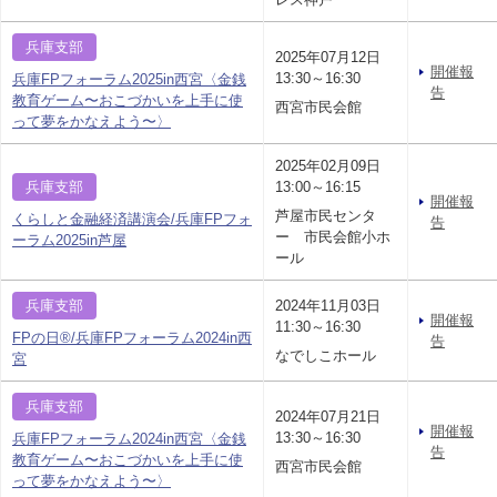
兵庫支部
2025年07月12日
開催報
13:30～16:30
兵庫FPフォーラム2025in西宮〈金銭
告
教育ゲーム〜おこづかいを上手に使
西宮市民会館
って夢をかなえよう〜〉
2025年02月09日
兵庫支部
13:00～16:15
開催報
芦屋市民センタ
くらしと金融経済講演会/兵庫FPフォ
告
ー 市民会館小ホ
ーラム2025in芦屋
ール
兵庫支部
2024年11月03日
開催報
11:30～16:30
FPの日®/兵庫FPフォーラム2024in西
告
なでしこホール
宮
兵庫支部
2024年07月21日
開催報
13:30～16:30
兵庫FPフォーラム2024in西宮〈金銭
告
教育ゲーム〜おこづかいを上手に使
西宮市民会館
って夢をかなえよう〜〉