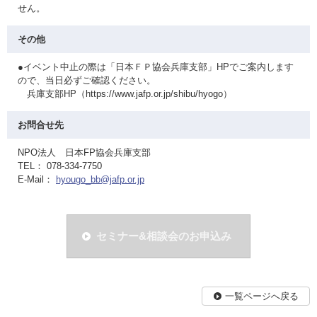
せん。
その他
●イベント中止の際は「日本ＦＰ協会兵庫支部」HPでご案内します
ので、当日必ずご確認ください。
兵庫支部HP（https://www.jafp.or.jp/shibu/hyogo）
お問合せ先
NPO法人 日本FP協会兵庫支部
TEL： 078-334-7750
E-Mail：
hyougo_bb@jafp.or.jp
セミナー&相談会のお申込み
一覧ページへ戻る