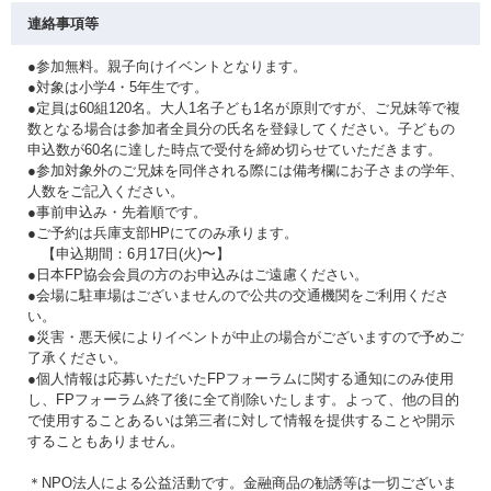
連絡事項等
●参加無料。親子向けイベントとなります。
●対象は小学4・5年生です。
●定員は60組120名。大人1名子ども1名が原則ですが、ご兄妹等で複
数となる場合は参加者全員分の氏名を登録してください。子どもの
申込数が60名に達した時点で受付を締め切らせていただきます。
●参加対象外のご兄妹を同伴される際には備考欄にお子さまの学年、
人数をご記入ください。
●事前申込み・先着順です。
●ご予約は兵庫支部HPにてのみ承ります。
【申込期間：6月17日(火)〜】
●日本FP協会会員の方のお申込みはご遠慮ください。
●会場に駐車場はございませんので公共の交通機関をご利用くださ
い。
●災害・悪天候によりイベントが中止の場合がございますので予めご
了承ください。
●個人情報は応募いただいたFPフォーラムに関する通知にのみ使用
し、FPフォーラム終了後に全て削除いたします。よって、他の目的
で使用することあるいは第三者に対して情報を提供することや開示
することもありません。
＊NPO法人による公益活動です。金融商品の勧誘等は一切ございま