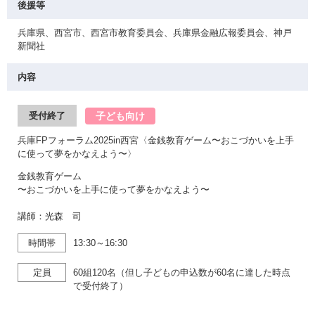
後援等
兵庫県、西宮市、西宮市教育委員会、兵庫県金融広報委員会、神戸
新聞社
内容
子ども向け
受付終了
兵庫FPフォーラム2025in西宮〈金銭教育ゲーム〜おこづかいを上手
に使って夢をかなえよう〜〉
金銭教育ゲーム
〜おこづかいを上手に使って夢をかなえよう〜
講師：光森 司
時間帯
13:30～16:30
定員
60組120名（但し子どもの申込数が60名に達した時点
で受付終了）