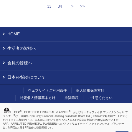
33
34
>
>>
HOME
生活者の皆様へ
会員の皆様へ
日本FP協会について
ウェブサイトご利用条件
個人情報保護方針
特定個人情報基本方針
推奨環境
ご注意ください
®
®
、CFP
、CERTIFIED FINANCIAL PLANNER
、およびサーティファイド ファイナンシャル プ
®
ランナー
は、米国外においてはFinancial Planning Standards Board Ltd.(FPSB)の登録商標で、FPSBと
のライセンス契約の下に、日本国内においてはNPO法人日本FP協会が商標の使用を認めています。
AFP、AFFILIATED FINANCIAL PLANNERおよびアフィリエイテッド ファイナンシャル プランナー
は、NPO法人日本FP協会の登録商標です。