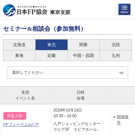
セミナー&相談会（参加無料）
北海道
東北
関東
北陸
東海
近畿
中国・四国
九州
選択してください
支部
日時
イベント名
会場
2018年10月14日
青森支部
10:30～16:00
開催報
告
八戸ショッピングセンター
FPフォーラムin八戸
ラピア2F ラピアホール