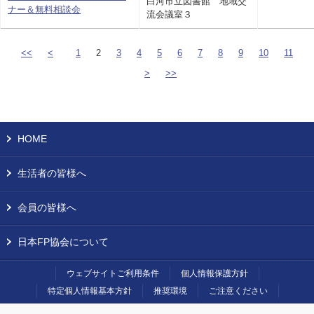
白河市立図書館 地域交
ナー＆無料相談会
流会議室３
<<
<
1
2
3
4
5
6
7
8
9
10
11
>
>>
HOME
生活者の皆様へ
会員の皆様へ
日本FP協会について
ウェブサイトご利用条件
個人情報保護方針
特定個人情報基本方針
推奨環境
ご注意ください