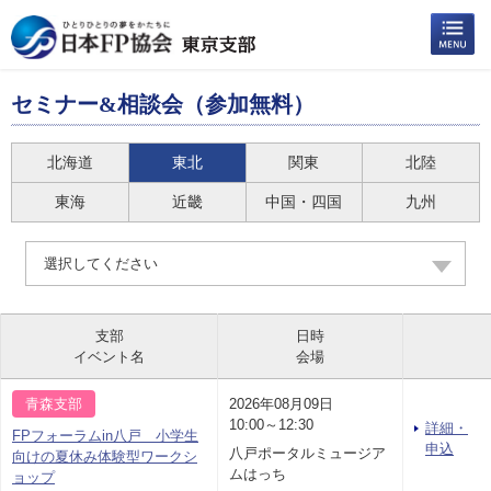
セミナー&相談会（参加無料）
北海道
東北
関東
北陸
東海
近畿
中国・四国
九州
選択してください
支部
日時
イベント名
会場
青森支部
2026年08月09日
10:00～12:30
詳細・
FPフォーラムin八戸 小学生
申込
八戸ポータルミュージア
向けの夏休み体験型ワークシ
ムはっち
ョップ