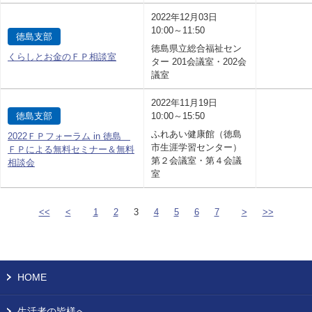
2022年12月03日
10:00～11:50
徳島支部
徳島県立総合福祉セン
くらしとお金のＦＰ相談室
ター 201会議室・202会
議室
2022年11月19日
徳島支部
10:00～15:50
ふれあい健康館（徳島
2022ＦＰフォーラム in 徳島
市生涯学習センター）
ＦＰによる無料セミナー＆無料
第２会議室・第４会議
相談会
室
<<
<
1
2
3
4
5
6
7
>
>>
HOME
生活者の皆様へ