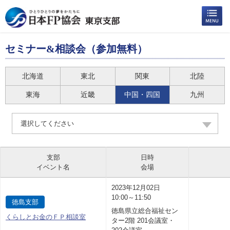
セミナー&相談会（参加無料）
北海道
東北
関東
北陸
東海
近畿
中国・四国
九州
選択してください
支部
日時
イベント名
会場
2023年12月02日
10:00～11:50
徳島支部
徳島県立総合福祉セン
くらしとお金のＦＰ相談室
ター2階 201会議室・