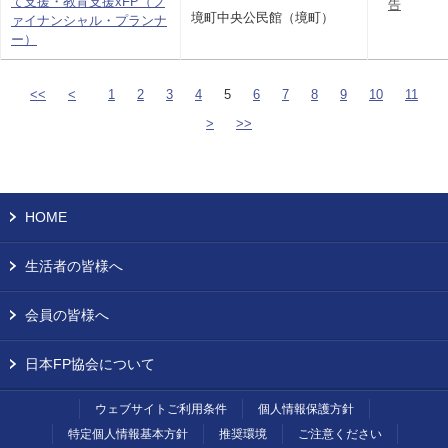
て支援・教育支援xFP（フ
告
境町中央公民館（境町）
ァイナンシャル・プランナ
ー）
<<
<
1
2
3
4
5
6
7
8
9
10
11
>
>>
HOME
生活者の皆様へ
会員の皆様へ
日本FP協会について
ウェブサイトご利用条件
個人情報保護方針
特定個人情報基本方針
推奨環境
ご注意ください