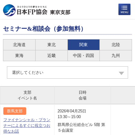
セミナー&相談会（参加無料）
北海道
東北
関東
北陸
東海
近畿
中国・四国
九州
選択してください
支部
日時
イベント名
会場
群馬支部
2026年04月25日
13:30～15:00
ファイナンシャル・プラン
群馬県公社総合ビル 5階 第
ナーによるすぐに役立つお
５会議室
得なお話