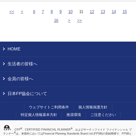
<<
<
6
7
8
9
10
11
12
13
14
15
16
>
>>
HOME
生活者の皆様へ
会員の皆様へ
日本FP協会について
ウェブサイトご利用条件
個人情報保護方針
特定個人情報基本方針
推奨環境
ご注意ください
®
®
、CFP
、CERTIFIED FINANCIAL PLANNER
、およびサーティファイド ファイナンシャル プ
®
ランナー
は、米国外においてはFinancial Planning Standards Board Ltd.(FPSB)の登録商標で、FPSBと