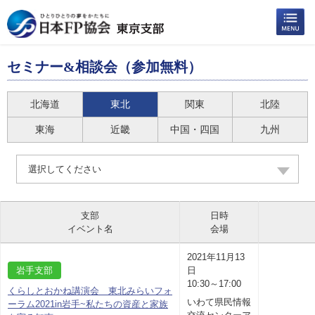
セミナー&相談会（参加無料）
北海道
東北
関東
北陸
東海
近畿
中国・四国
九州
選択してください
支部
日時
イベント名
会場
2021年11月13
岩手支部
日
10:30～17:00
くらしとおかね講演会 東北みらいフォ
いわて県民情報
ーラム2021in岩手~私たちの資産と家族