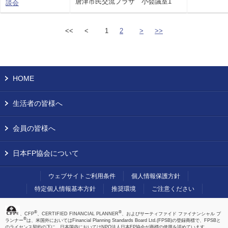
唐津市民交流プラザ 小会議室1
談会
<<
<
1
2
>
>>
HOME
生活者の皆様へ
会員の皆様へ
日本FP協会について
ウェブサイトご利用条件
個人情報保護方針
特定個人情報基本方針
推奨環境
ご注意ください
®
®
、CFP
、CERTIFIED FINANCIAL PLANNER
、およびサーティファイド ファイナンシャル プ
®
ランナー
は、米国外においてはFinancial Planning Standards Board Ltd.(FPSB)の登録商標で、FPSBと
のライセンス契約の下に、日本国内においてはNPO法人日本FP協会が商標の使用を認めています。