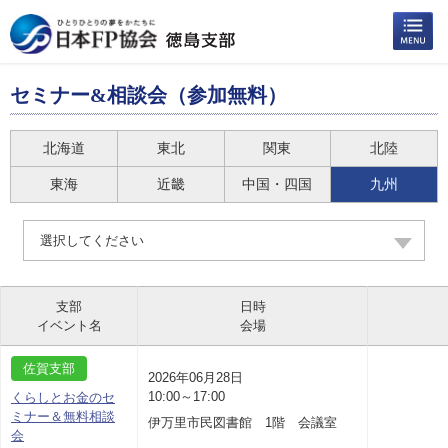
セミナー&相談会（参加無料）
北海道
東北
関東
北陸
東海
近畿
中国・四国
九州
選択してください
支部
日時
イベント名
会場
佐賀支部
2026年06月28日
10:00～17:00
くらしとお金のセ
ミナー＆無料相談
伊万里市民図書館 1階 会議室
会