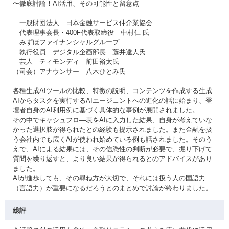
〜徹底討論！AI活用、その可能性と留意点
一般財団法人 日本金融サービス仲介業協会
代表理事会長・400F代表取締役 中村仁 氏
みずほファイナンシャルグループ
執行役員 デジタル企画部長 藤井達人氏
芸人 ティモンディ 前田裕太氏
（司会）アナウンサー 八木ひとみ氏
各種生成AIツールの比較、特徴の説明、コンテンツを作成する生成
AIからタスクを実行するAIエージェントへの進化の話に始まり、登
壇者自身のAI利用例に基づく具体的な事例が展開されました。
その中でキャシュフロ—表をAIに入力した結果、自身が考えていな
かった選択肢が得られたとの経験も提示されました。また金融を扱
う会社内でも広くAIが使われ始めている例も話されました。そのう
えで、AIによる結果には、その信憑性の判断が必要で、掘り下げて
質問を繰り返すと、より良い結果が得られるとのアドバイスがあり
ました。
AIが進歩しても、その尋ね方が大切で、それには扱う人の国語力
（言語力）が重要になるだろうとのまとめで討論が終わりました。
総評