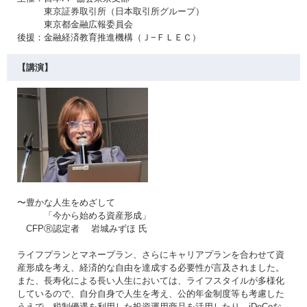
東京証券取引所（日本取引所グループ）
東京都金融広報委員会
後援：金融経済教育推進機構（Ｊ−ＦＬＥＣ）
【講演】
〜豊かな人生をめざして
「今から始める資産形成」
CFPⓇ認定者 岩城みずほ 氏
ライフプランとマネープラン、さらにキャリアプランを合わせて資
産形成を考え、経済的な自由を達成する必要性が言及されました。
また、長寿化による長い人生においては、ライフスタイルが多様化
しているので、自分自身で人生を考え、公的年金制度等も考慮した
うえで、税制優遇を利用した投資運用商品を活用したり、iDeCoな