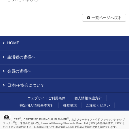
一覧ページへ戻る
HOME
生活者の皆様へ
会員の皆様へ
日本FP協会について
ウェブサイトご利用条件
個人情報保護方針
特定個人情報基本方針
推奨環境
ご注意ください
®
®
、CFP
、CERTIFIED FINANCIAL PLANNER
、およびサーティファイド ファイナンシャル プ
®
ランナー
は、米国外においてはFinancial Planning Standards Board Ltd.(FPSB)の登録商標で、FPSBと
のライセンス契約の下に、日本国内においてはNPO法人日本FP協会が商標の使用を認めています。