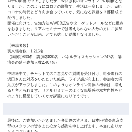
ロナの影響で中止しましたが、今回は初のオンラインでの開催とな
りました。このようにコロナの影響で、生活は一変しました。with
コロナの時代とどう向き合っていくか、気になる課題を３部構成で
配信しました。
開催に向けて、告知方法もWEB広告やターゲットメールなどに重点
をおきました。リアルセミナーでは考えられない人数の方にご参加
いただくことが出来、とても嬉しい結果となりました。
【来場者数】
実来場者数 1,216名
（講演①830名 講演②830名 パネルディスカッション747名 講
演会の延べ参加人数2,407名）
中継途中で、チャットでのご意見やご質問を受け付け、司会進行の
浜田さんに対応をいただいた結果、ライブ感が向上し、参加者の満
足度がアップしました。このようなオンライン開催の機会は、増え
ると考えられます。リアルセミナーのような臨場感や双方向性をど
のように構築していくかが課題になりそうです。
最後に、ご参加いただきました各団体の皆さま、日本FP協会東京支
部のスタッフの皆さまに心から感謝を申し上げます。本当にありが
とうございました。