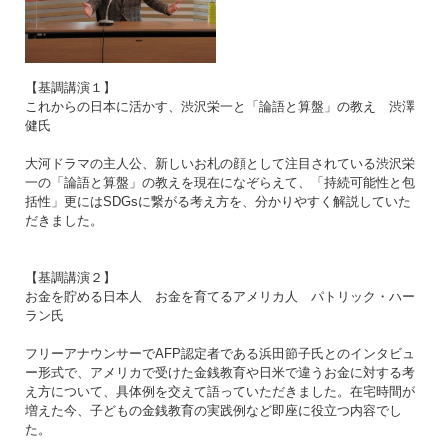
【基調講演１】
これからの日本に活かす、渋沢栄一と「論語と算盤」の教え 渋澤
健氏
大河ドラマの主人公、新しいお札の顔として注目されている渋沢栄
一の「論語と算盤」の教えを現在になぞらえて、「持続可能性と包
括性」更にはSDGsに繋がる考え方を、分かりやすく解説していた
だきました。
【基調講演２】
お金を貯める日本人 お金を育てるアメリカ人 パトリック・ハー
ラン氏
フリーアナウンサーでAFP認定者である浜田節子氏とのインタビュ
ー形式で、アメリカで受けた金銭教育や日米で違うお金に対する考
え方について、具体例を交えて語っていただきました。在宅時間が
増えた今、子どもの金銭教育の実践例など即座に役立つ内容でし
た。