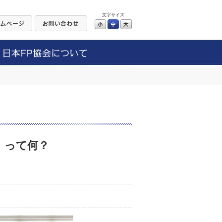
文字サイズ
小
中
大
ン）って何？