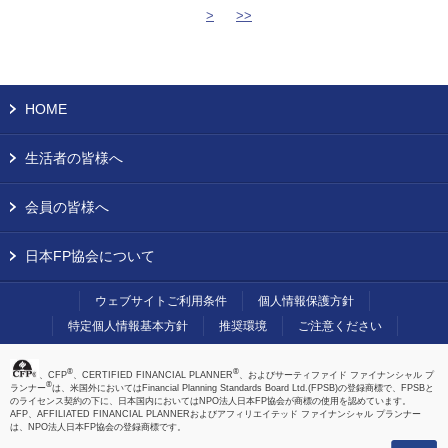
>
>>
HOME
生活者の皆様へ
会員の皆様へ
日本FP協会について
ウェブサイトご利用条件
個人情報保護方針
特定個人情報基本方針
推奨環境
ご注意ください
®
®
、CFP
、CERTIFIED FINANCIAL PLANNER
、およびサーティファイド ファイナンシャル プ
®
ランナー
は、米国外においてはFinancial Planning Standards Board Ltd.(FPSB)の登録商標で、FPSBと
のライセンス契約の下に、日本国内においてはNPO法人日本FP協会が商標の使用を認めています。
AFP、AFFILIATED FINANCIAL PLANNERおよびアフィリエイテッド ファイナンシャル プランナー
は、NPO法人日本FP協会の登録商標です。