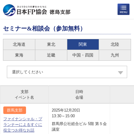
セミナー&相談会（参加無料）
北海道
東北
関東
北陸
東海
近畿
中国・四国
九州
選択してください
支部
日時
イベント名
会場
群馬支部
2025年12月20日
13:30～15:00
ファイナンシャル・プ
群馬県公社総合ビル 5階 第５会
ランナーによるすぐに
議室
役立つお得なお話