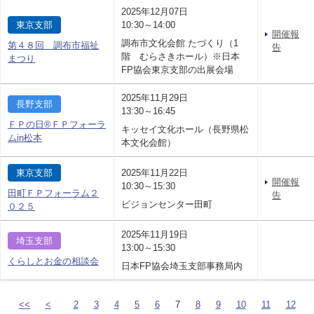
2025年12月07日
東京支部
10:30～14:00
開催報
調布市文化会館 たづくり（1
第４８回 調布市福祉
告
階 むらさきホール）※日本
まつり
FP協会東京支部の出展会場
2025年11月29日
長野支部
13:30～16:45
ＦＰの日®ＦＰフォーラ
キッセイ文化ホール（長野県松
ムin松本
本文化会館）
東京支部
2025年11月22日
開催報
10:30～15:30
田町ＦＰフォーラム２
告
ビジョンセンター田町
０２５
2025年11月19日
埼玉支部
13:00～15:30
くらしとお金の相談会
日本FP協会埼玉支部事務局内
<<
<
2
3
4
5
6
7
8
9
10
11
12