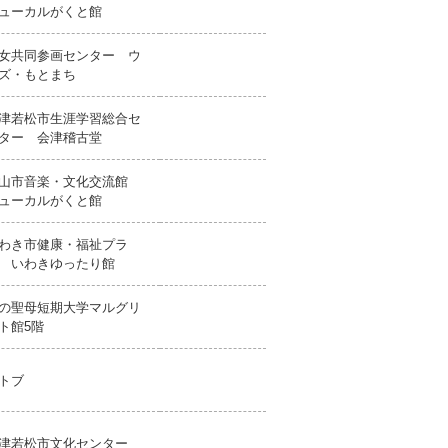
ューカルがくと館
女共同参画センター ウ
ズ・もとまち
津若松市生涯学習総合セ
ター 会津稽古堂
山市音楽・文化交流館
ューカルがくと館
わき市健康・福祉プラ
 いわきゆったり館
の聖母短期大学マルグリ
ト館5階
トブ
津若松市文化センター