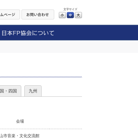
文字サイズ
小
中
大
）
国・四国
九州
会場
山市音楽・文化交流館