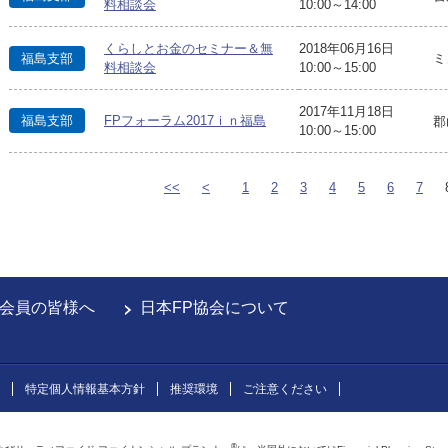
料相談会
10:00～14:00
くらしとお金のセミナー＆無
2018年06月16日
福島支部
ミ
料相談会
10:00～15:00
2017年11月18日
福島支部
FPフォーラム2017ｉｎ福島
郡
10:00～15:00
<<
<
1
2
3
4
5
6
7
会員の皆様へ
日本FP協会について
特定個人情報基本方針
推奨環境
ご注意ください
®