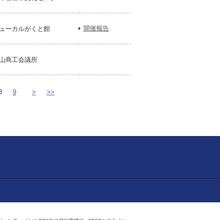
開催報告
ューカルがくと館
山商工会議所
8
9
>
>>