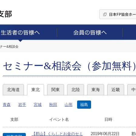
ミナー&相談会
セミナー&相談会（参加無料
北海道
東北
関東
北陸
東海
近畿
中
青森
岩手
宮城
秋田
山形
福島
支部
イベント名
日時
【郡山】くらしとお金のセミ
2019年06月22日
郡