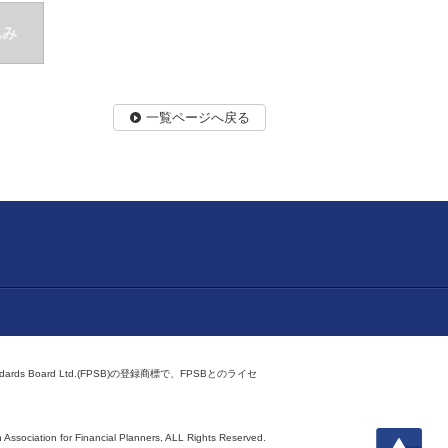
込み
一覧ページへ戻る
ndards Board Ltd.(FPSB)の登録商標で、FPSBとのライセ
上へ
 Association for Financial Planners,
ALL Rights Reserved.