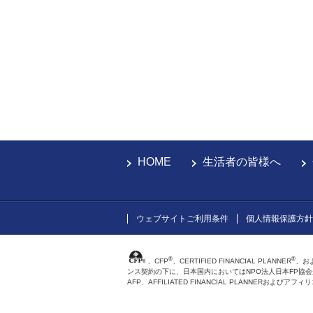
HOME
生活者の皆様へ
ウェブサイトご利用条件
個人情報保護方針
®
®
、CFP
、CERTIFIED FINANCIAL PLANNER
、お
ンス契約の下に、日本国内においてはNPO法人日本FP協
AFP、AFFILIATED FINANCIAL PLANNER