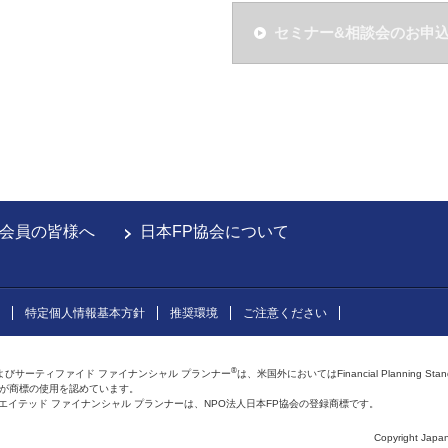
セミナー&相談会のお申
会員の皆様へ
日本FP協会について
特定個人情報基本方針
推奨環境
ご注意ください
®
よびサーティファイド ファイナンシャル プランナー
は、米国外においてはFinancial Planning Sta
会が商標の使用を認めています。
およびアフィリエイテッド ファイナンシャル プランナーは、NPO法人日本FP協会の登録商標です。
Copyright Japan