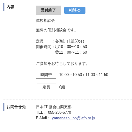
内容
相談会
受付終了
体験相談会
無料の個別相談会です。
定員 ：各3組（1組50分）
開催時間：①10：00〜10：50
②11：00〜11：50
ご参加をお待ちしております。
時間帯
10:00～10:50
/
11:00～11:50
定員
6組
お問合せ先
日本FP協会山梨支部
TEL： 055-236-5770
E-Mail：
yamanashi_bb@jafp.or.jp