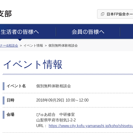
ミナー&相談会
イベント情報
個別無料体験相談会
イベント情報
イベント名
個別無料体験相談会
日時
2018年09月29日 10:00～12:00
会場
ぴゅあ総合 中研修室
山梨県甲府市朝気1-2-2
URL：
https://www.city.kofu.yamanashi.jp/koho/shisets