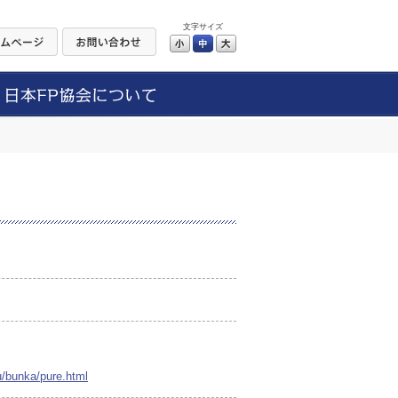
文字サイズ
小
中
大
u/bunka/pure.html