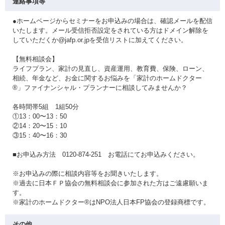
連絡事項等
●ホームページからセミナーをお申込みの場合は、確認メールを配信
いたします。メール受信拒否設定をされている方はドメイン解除を
していただくか@jafp.or.jpを受信リストに加えてください。
【無料相談会】
ライフプラン、家計の見直し、資産運用、教育費、保険、ローン、
相続、年金など、お金に関するお悩みを「家計のホームドクター
®」ファイナンシャル・プランナーに相談してみませんか？
各時間帯5組 1組50分
①13：00〜13：50
②14：20〜15：10
③15：40〜16：30
■お申込み方法 0120-874-251 お電話にてお申込みください。
※お申込みの際に相談内容等をお聞きいたします。
※過去に日本ＦＰ協会の無料相談会に参加された方はご遠慮願いま
す。
※家計のホームドクター®はNPO法人日本FP協会の登録商標です。
その他