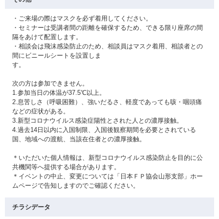
・ご来場の際はマスクを必ず着用してください。
・セミナーは受講者間の距離を確保するため、できる限り座席の間
隔をあけて配置します。
・相談会は飛沫感染防止のため、相談員はマスク着用、相談者との
間にビニールシートを設置しま
す。
次の方は参加できません。
1.参加当日の体温が37.5℃以上。
2.息苦しさ（呼吸困難）、強いだるさ、軽度であっても咳・咽頭痛
などの症状がある。
3.新型コロナウイルス感染症陽性とされた人との濃厚接触。
4.過去14日以内に入国制限、入国後観察期間を必要とされている
国、地域への渡航、当該在住者との濃厚接触。
＊いただいた個人情報は、新型コロナウイルス感染防止を目的に公
共機関等へ提供する場合があります。
＊イベントの中止、変更については「日本ＦＰ協会山形支部」ホー
ムページで告知しますのでご確認ください。
チラシデータ