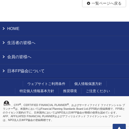
一覧ページへ戻る
HOME
生活者の皆様へ
会員の皆様へ
日本FP協会について
ウェブサイトご利用条件
個人情報保護方針
特定個人情報基本方針
推奨環境
ご注意ください
®
®
、CFP
、CERTIFIED FINANCIAL PLANNER
、およびサーティファイド ファイナンシャル プ
®
ランナー
は、米国外においてはFinancial Planning Standards Board Ltd.(FPSB)の登録商標で、FPSBと
のライセンス契約の下に、日本国内においてはNPO法人日本FP協会が商標の使用を認めています。
AFP、AFFILIATED FINANCIAL PLANNERおよびアフィリエイテッド ファイナンシャル プランナー
は、NPO法人日本FP協会の登録商標です。
上へ