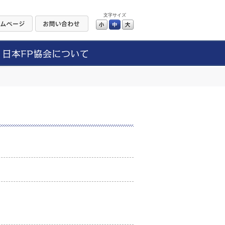
文字サイズ
小
中
大