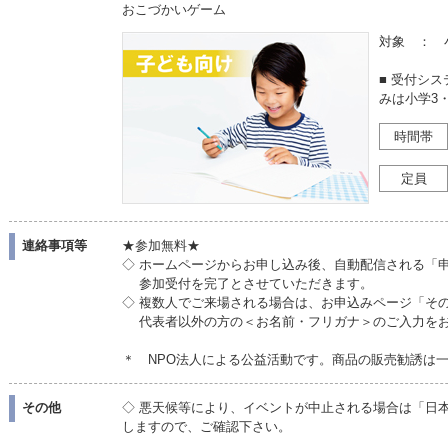
おこづかいゲーム
対象 ： 
■ 受付シ
みは小学3
時間帯
定員
連絡事項等
★参加無料★
◇ ホームページからお申し込み後、自動配信される「
参加受付を完了とさせていただきます。
◇ 複数人でご来場される場合は、お申込みページ「そ
代表者以外の方の＜お名前・フリガナ＞のご入力をお
＊ NPO法人による公益活動です。商品の販売勧誘は
その他
◇ 悪天候等により、イベントが中止される場合は「日本
しますので、ご確認下さい。