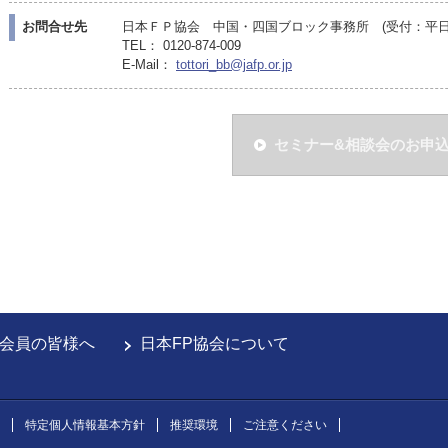
お問合せ先
日本ＦＰ協会 中国・四国ブロック事務所 (受付：平日10:
TEL： 0120-874-009
E-Mail：
tottori_bb@jafp.or.jp
セミナー&相談会のお申
会員の皆様へ
日本FP協会について
特定個人情報基本方針
推奨環境
ご注意ください