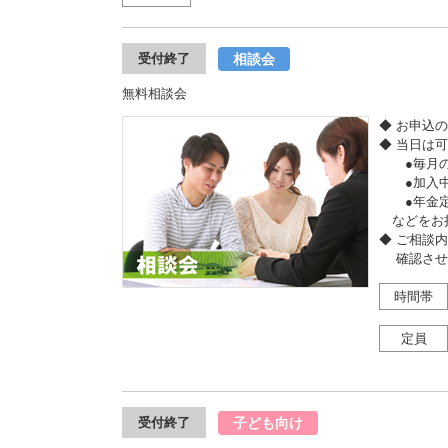
相談会
受付終了
無料相談会
◆ お申込
◆ 当日は
●毎月の収
●加入中
●年金定
などをお
◆ ご相談
確認させ
時間帯
定員
子ども向け
受付終了