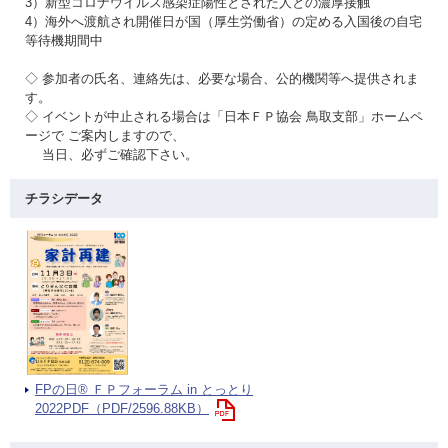
3）新型コロナウイルス感染症陽性とされた人との濃厚接触
4）海外へ渡航され開催日が国（厚生労働省）の定める入国後の自宅
等待機期間中
◇ 参加者の氏名、連絡先は、必要な場合、公的機関等へ提供されま
す。
◇ イベントが中止される場合は「日本ＦＰ協会 鳥取支部」ホームペ
ージで ご案内しますので、
当日、必ずご確認下さい。
チラシデータ
FPの日® ＦＰフォーラム in とっとり
2022PDF（PDF/2596.88KB）