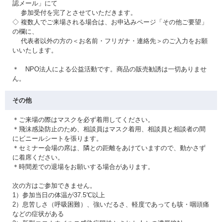
認メール」にて
参加受付を完了とさせていただきます。
◇ 複数人でご来場される場合は、お申込みページ「その他ご要望」
の欄に、
代表者以外の方の＜お名前・フリガナ・連絡先＞のご入力をお願
いいたします。
＊ NPO法人による公益活動です。商品の販売勧誘は一切ありませ
ん。
その他
＊ご来場の際はマスクを必ず着用してください。
＊飛沫感染防止のため、相談員はマスク着用、相談員と相談者の間
にビニールシートを張ります。
＊セミナー会場の席は、隣との距離をあけていますので、動かさず
に着席ください。
＊時間差での退場をお願いする場合があります。
次の方はご参加できません。
1）参加当日の体温が37.5℃以上
2）息苦しさ（呼吸困難）、強いだるさ、軽度であっても咳・咽頭痛
などの症状がある