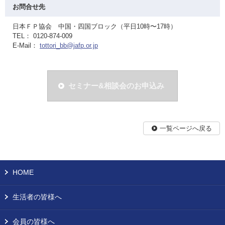
お問合せ先
日本ＦＰ協会 中国・四国ブロック（平日10時〜17時）
TEL： 0120-874-009
E-Mail：
tottori_bb@jafp.or.jp
セミナー&相談会のお申込み
一覧ページへ戻る
HOME
生活者の皆様へ
会員の皆様へ