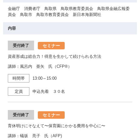
金融庁 消費者庁 鳥取県 鳥取県教育委員会 鳥取県金融広報委
員会 鳥取市 鳥取市教育委員会 新日本海新聞社
内容
セミナー
受付終了
資産形成は総合力！得意を生かして続けられる方法
講師：風呂内 亜矢 氏（CFP®）
時間帯
13:00～15:00
定員
申込先着 ３０名
セミナー
受付終了
育休明けにそなえて〜保育園にかかる費用を中心に〜
講師：蟻坂 亮子 氏（AFP)