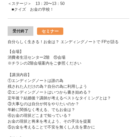
＜ステージ＞ 13：20〜13：50
■クイズ お金の学校！
セミナー
受付終了
自分らしく生きる！お金は？ エンディングノートで FPが語る
【会場】
消費者生活センター2階 ⑪会場
※チラシの2階会場案内をご参照ください
【講演内容】
①エンディングノートは誰の為
残された人だけの為？自分の為に利用しよう
②エンディングノートはいつから書き始める？
定年後？結婚後？講師が考えるベストなタイミングとは？
③大事なのは自分が何をやりたいのか？
年齢に関係なく考える、でもお金は？
④お金の現状どこまで知っている？
お金の現状と将来を考えよう、その手法を提案
⑤お金を考えることで不安を無くし人生を豊かに