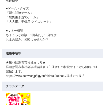
出展概要
■ゲーム・クイズ
「新札関連ゲーム」
「硬貨重さ当てゲーム」
「大人用、子供用 クイズシート」
■マネー相談
ちょこっと相談 1回当たり15分程度
お金の悩み、相談しませんか？
連絡事項等
★第47回調布市福祉まつり★
詳細は調布市社会福祉協議会（主催者）の特設サイトから随時ご確
認頂けます。
https://www.ccsw.or.jp/jigyou/shiritai/keihatu/福祉まつり-2
チラシデータ