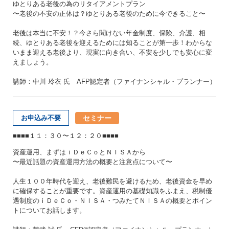
ゆとりある老後の為のリタイアメントプラン
〜老後の不安の正体は？ゆとりある老後のために今できること〜
老後は本当に不安！？今さら聞けない年金制度、保険、介護、相
続、ゆとりある老後を迎えるためには知ることが第一歩！わからな
いまま迎える老後より、現実に向き合い、不安を少しでも安心に変
えましょう。
講師：中川 玲衣 氏 AFP認定者（ファイナンシャル・プランナー）
セミナー
お申込み不要
■■■■１１：３０〜１２：２０■■■■
資産運用、まずはｉＤｅＣｏとＮＩＳＡから
〜最近話題の資産運用方法の概要と注意点について〜
人生１００年時代を迎え、老後難民を避けるため、老後資金を早め
に確保することが重要です。資産運用の基礎知識をふまえ、税制優
遇制度のｉＤｅＣｏ・ＮＩＳＡ・つみたてＮＩＳＡの概要とポイン
トについてお話します。