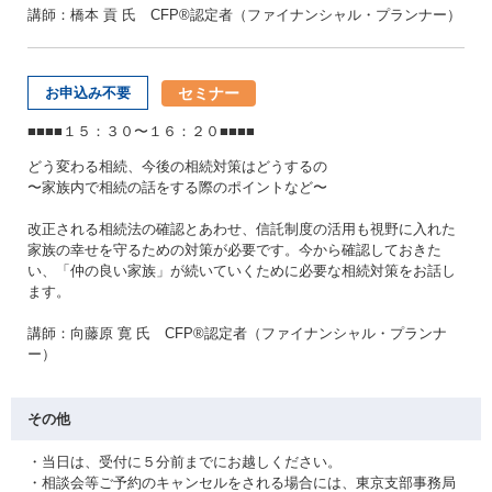
講師：橋本 貢 氏 CFP®認定者（ファイナンシャル・プランナー）
セミナー
お申込み不要
■■■■１５：３０〜１６：２０■■■■
どう変わる相続、今後の相続対策はどうするの
〜家族内で相続の話をする際のポイントなど〜
改正される相続法の確認とあわせ、信託制度の活用も視野に入れた
家族の幸せを守るための対策が必要です。今から確認しておきた
い、「仲の良い家族」が続いていくために必要な相続対策をお話し
ます。
講師：向藤原 寛 氏 CFP®認定者（ファイナンシャル・プランナ
ー）
その他
・当日は、受付に５分前までにお越しください。
・相談会等ご予約のキャンセルをされる場合には、東京支部事務局