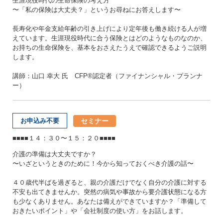
生涯現役時代の生命保険の考え方
〜「私の保険は大丈夫？」というお尋ねにお答えします〜
長寿化や年金支給年齢の引き上げにより定年後も働き続ける人が増
えています。生涯現役時代に合う保険とはどのようなものなのか、
お持ちの生命保険を、基本をおさえたうえで確認できるようご説明
します。
講師：山口 幸大 氏 CFP®認定者（ファイナンシャル・プランナ
ー）
セミナー
お申込み不要
■■■■１４：３０〜１５：２０■■■■
介護の準備は大丈夫ですか？
〜いざというときのために！今から知っておくべき介護の話〜
４０歳代半ばを過ぎると、親の介護だけでなく自分の介護に対する
不安も出てきませんか。突然の病気や事故から要介護状態になる方
も少なくありません。あなたは備えができていますか？「準備して
おきたいポイント」や「会社制度の使い方」をお話します。