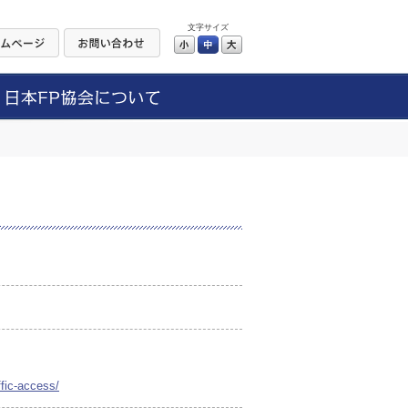
文字サイズ
小
中
大
ffic-access/