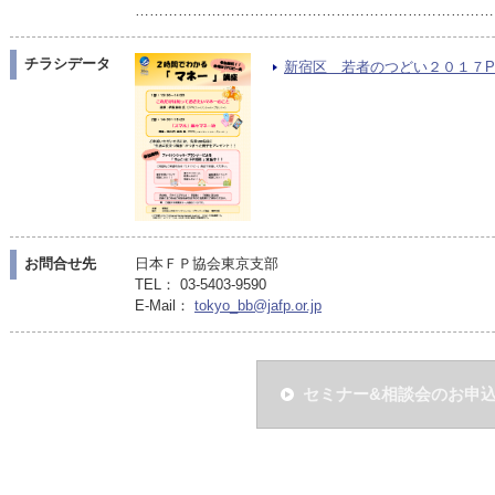
…………………………………………………………………
チラシデータ
新宿区 若者のつどい２０１７PDF（
お問合せ先
日本ＦＰ協会東京支部
TEL： 03-5403-9590
E-Mail：
tokyo_bb@jafp.or.jp
セミナー&相談会のお申