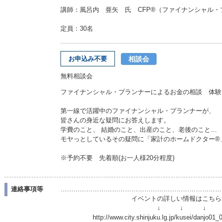
講師：風呂内 亜矢 氏 CFP®（ファイナンシャル・
定員：30名
相談会
お申込み不要
無料相談会
ファイナンシャル・プランナーによるお金の相談 体験
第一線で活躍中のファイナンシャル・プランナーが、
皆さんの身近な疑問にお答えします。
学費のこと、 結婚のこと、出産のこと、老後のこと…
モヤっとしているその疑問に「家計のホームドクター®
※予約不要 先着順(お一人様20分程度)
連絡事項等
…………………………………………………………………
イベントの詳しい情報はこちら
↓ ↓ ↓
http://www.city.shinjuku.lg.jp/kusei/danjo01_0