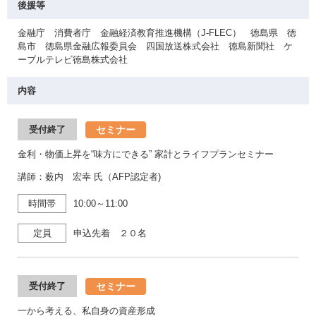
後援等
金融庁 消費者庁 金融経済教育推進機構（J-FLEC） 徳島県 徳
島市 徳島県金融広報委員会 四国放送株式会社 徳島新聞社 ケ
ーブルテレビ徳島株式会社
内容
セミナー
受付終了
金利・物価上昇を“味方にできる” 家計とライフプランセミナー
講師：薮内 宏幸 氏（AFP認定者)
時間帯
10:00～11:00
定員
申込先着 ２０名
セミナー
受付終了
一から考える、私自身の資産形成