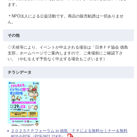
ます。
＊NPO法人による公益活動です。商品の販売勧誘は一切ありませ
ん。
その他
◇天候等により、イベントが中止される場合は「日本ＦＰ協会 徳島
支部」ホームページでご案内しますので、ご来場前にご確認下さ
い。（やむをえず予告なく中止する場合もございます）
チラシデータ
２０２５ＦＰフォーラム in 徳島 ＦＰによる無料セミナー＆無料
相談会PDF（PDF/902.21KB）