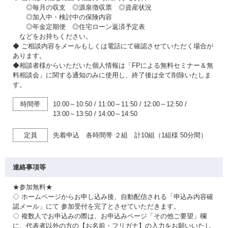
◎毎月の収支 ◎源泉徴収票 ◎資産状況
◎加入中・検討中の保険内容
◎年金定期便 ◎住宅ローン返済予定表
などをお持ちください。
◆ ご相談内容をメールもしくは電話にて確認させていただく場合が
あります。
◆相談者様からいただいた個人情報は「FPによる無料セミナー＆無
料相談会」に関する通知のみに使用し、終了後は全て削除いたしま
す。
時間帯
10:00～10:50
/
11:00～11:50
/
12:00～12:50
/
13:00～13:50
/
14:00～14:50
定員
先着申込 各時間帯 ２組 計10組（1組様 50分間）
連絡事項等
★参加無料★
◇ ホームページからお申し込み後、自動配信される「申込み内容確
認メール」にて 参加受付を完了とさせていただきます。
◇ 複数人でお申込みの際は、お申込みページ「その他ご要望」欄
に、代表者以外の方の【お名前・フリガナ】の入力をお願いいたし