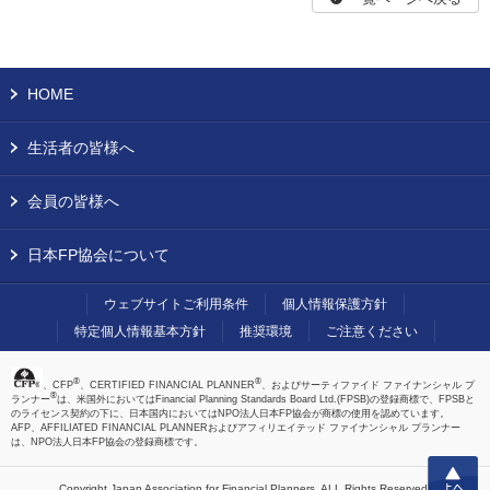
HOME
生活者の皆様へ
会員の皆様へ
日本FP協会について
ウェブサイトご利用条件
個人情報保護方針
特定個人情報基本方針
推奨環境
ご注意ください
®
®
、CFP
、CERTIFIED FINANCIAL PLANNER
、およびサーティファイド ファイナンシャル プ
®
ランナー
は、米国外においてはFinancial Planning Standards Board Ltd.(FPSB)の登録商標で、FPSBと
のライセンス契約の下に、日本国内においてはNPO法人日本FP協会が商標の使用を認めています。
AFP、AFFILIATED FINANCIAL PLANNERおよびアフィリエイテッド ファイナンシャル プランナー
は、NPO法人日本FP協会の登録商標です。
上へ
Copyright Japan Association for Financial Planners,
ALL Rights Reserved.