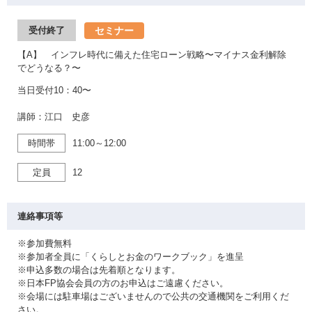
セミナー
受付終了
【A】 インフレ時代に備えた住宅ローン戦略〜マイナス金利解除
でどうなる？〜
当日受付10：40〜
講師：江口 史彦
時間帯
11:00～12:00
定員
12
連絡事項等
※参加費無料
※参加者全員に「くらしとお金のワークブック」を進呈
※申込多数の場合は先着順となります。
※日本FP協会会員の方のお申込はご遠慮ください。
※会場には駐車場はございませんので公共の交通機関をご利用くだ
さい。