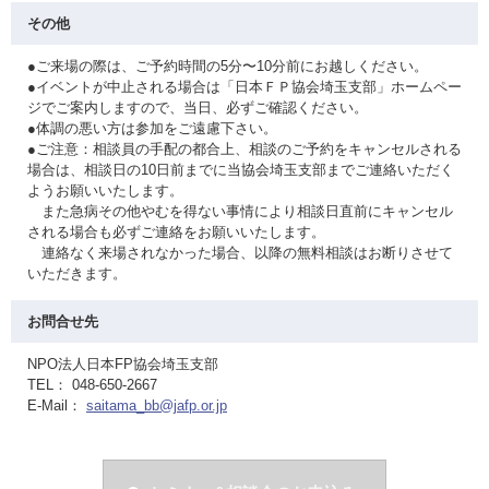
その他
●ご来場の際は、ご予約時間の5分〜10分前にお越しください。
●イベントが中止される場合は「日本ＦＰ協会埼玉支部」ホームペー
ジでご案内しますので、当日、必ずご確認ください。
●体調の悪い方は参加をご遠慮下さい。
●ご注意：相談員の手配の都合上、相談のご予約をキャンセルされる
場合は、相談日の10日前までに当協会埼玉支部までご連絡いただく
ようお願いいたします。
また急病その他やむを得ない事情により相談日直前にキャンセル
される場合も必ずご連絡をお願いいたします。
連絡なく来場されなかった場合、以降の無料相談はお断りさせて
いただきます。
お問合せ先
NPO法人日本FP協会埼玉支部
TEL： 048-650-2667
E-Mail：
saitama_bb@jafp.or.jp