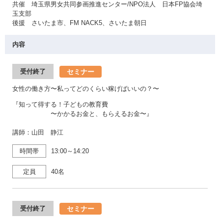
共催 埼玉県男女共同参画推進センター/NPO法人 日本FP協会埼
玉支部
後援 さいたま市、FM NACK5、さいたま朝日
内容
セミナー
受付終了
女性の働き方〜私ってどのくらい稼げばいいの？〜
『知って得する！子どもの教育費
〜かかるお金と、もらえるお金〜』
講師：山田 静江
時間帯
13:00～14:20
定員
40名
セミナー
受付終了