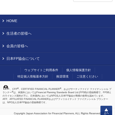
HOME
生活者の皆様へ
会員の皆様へ
日本FP協会について
ウェブサイトご利用条件
個人情報保護方針
特定個人情報基本方針
推奨環境
ご注意ください
®
®
、CFP
、CERTIFIED FINANCIAL PLANNER
、およびサーティファイド ファイナンシャル プ
®
ランナー
は、米国外においてはFinancial Planning Standards Board Ltd.(FPSB)の登録商標で、FPSBと
のライセンス契約の下に、日本国内においてはNPO法人日本FP協会が商標の使用を認めています。
AFP、AFFILIATED FINANCIAL PLANNERおよびアフィリエイテッド ファイナンシャル プランナー
は、NPO法人日本FP協会の登録商標です。
上へ
Copyright Japan Association for Financial Planners,
ALL Rights Reserved.