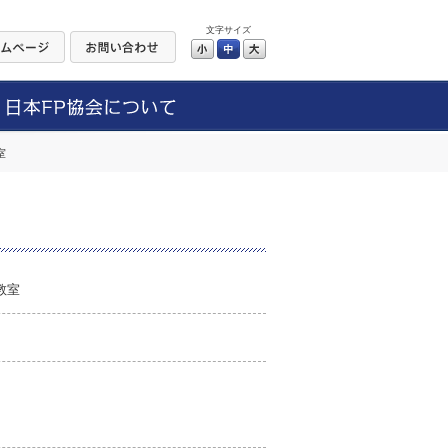
文字サイズ
小
中
大
室
教室