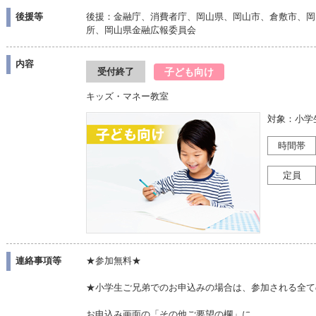
後援等
後援：金融庁、消費者庁、岡山県、岡山市、倉敷市、岡
所、岡山県金融広報委員会
内容
子ども向け
受付終了
キッズ・マネー教室
対象：小学
時間帯
定員
連絡事項等
★参加無料★
★小学生ご兄弟でのお申込みの場合は、参加される全て
お申込み画面の「その他ご要望の欄」に