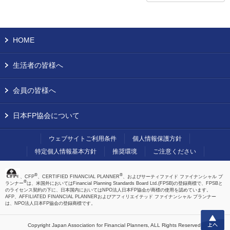
HOME
生活者の皆様へ
会員の皆様へ
日本FP協会について
ウェブサイトご利用条件
個人情報保護方針
特定個人情報基本方針
推奨環境
ご注意ください
®
®
、CFP
、CERTIFIED FINANCIAL PLANNER
、およびサーティファイド ファイナンシャル プ
®
ランナー
は、米国外においてはFinancial Planning Standards Board Ltd.(FPSB)の登録商標で、FPSBと
のライセンス契約の下に、日本国内においてはNPO法人日本FP協会が商標の使用を認めています。
AFP、AFFILIATED FINANCIAL PLANNERおよびアフィリエイテッド ファイナンシャル プランナー
は、NPO法人日本FP協会の登録商標です。
上へ
Copyright Japan Association for Financial Planners,
ALL Rights Reserved.