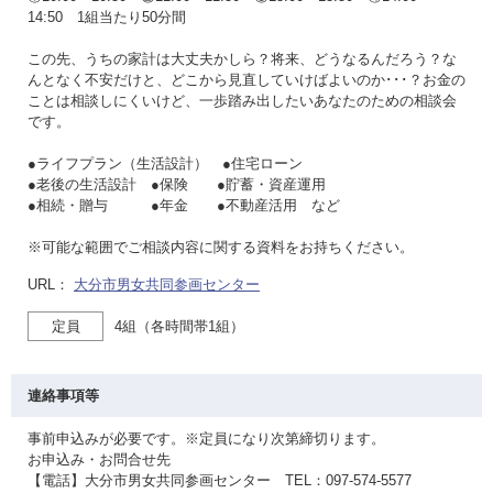
14:50 1組当たり50分間
この先、うちの家計は大丈夫かしら？将来、どうなるんだろう？な
んとなく不安だけと、どこから見直していけばよいのか･･･？お金の
ことは相談しにくいけど、一歩踏み出したいあなたのための相談会
です。
●ライフプラン（生活設計） ●住宅ローン
●老後の生活設計 ●保険 ●貯蓄・資産運用
●相続・贈与 ●年金 ●不動産活用 など
※可能な範囲でご相談内容に関する資料をお持ちください。
URL：
大分市男女共同参画センター
定員
4組（各時間帯1組）
連絡事項等
事前申込みが必要です。※定員になり次第締切ります。
お申込み・お問合せ先
【電話】大分市男女共同参画センター TEL：097-574-5577