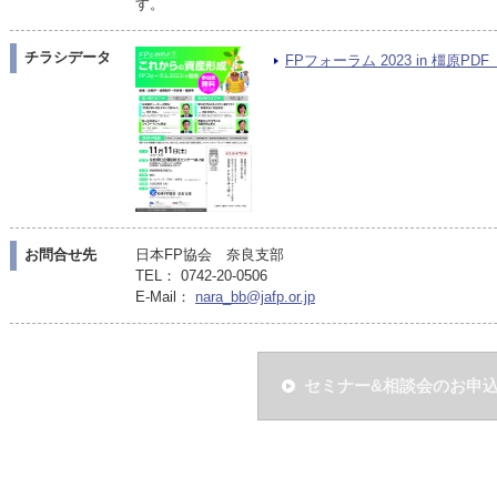
す。
チラシデータ
FPフォーラム 2023 in 橿原PDF（
お問合せ先
日本FP協会 奈良支部
TEL： 0742-20-0506
E-Mail：
nara_bb@jafp.or.jp
セミナー&相談会のお申