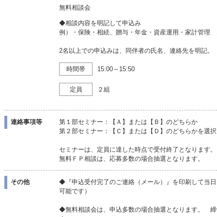
無料相談会
◆相談内容を明記して申込み
例）・保険・相続、贈与・年金・資産運用・家計管理 
2名以上での申込みは、同伴者の氏名、連絡先を明記。
時間帯
15:00～15:50
定員
２組
連絡事項等
第１部セミナー：【Ａ】または【Ｂ】のどちらか
第２部セミナー：【Ｃ】または【Ｄ】のどちらかを選択
セミナーは、定員に達した時点で受付終了となります。
無料ＦＰ相談は、応募多数の場合抽選となります。
その他
◆『申込受付完了のご連絡（メール）』を印刷して当日
可能です）
◆無料相談会は、申込多数の場合抽選となります。 締切