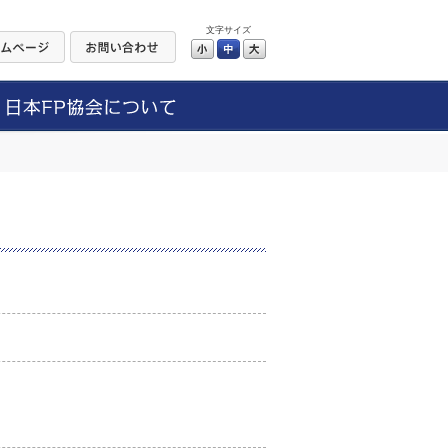
文字サイズ
小
中
大