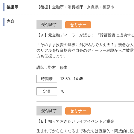
後援等
【後援】金融庁・消費者庁・奈良県・橿原市
内容
セミナー
受付終了
【Ａ】元金融ディーラーが語る！ 『貯蓄投資に成功す
「そのまま投資の世界に飛び込んで大丈夫？」残念な人
のリアルを投資格言や自身のディーラー経験からご披露
方も伝授します。
講師：野村 修由
時間帯
13:30～14:45
定員
70
セミナー
受付終了
【Ｂ】知っておきたいライフイベントと税金
生まれてから亡くなるまで私たちは直接的・間接的に税