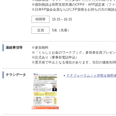
※個別相談は長野支部所属のCFP®・AFP認定者（フ
※日本FP協会会員ならびにFP資格をお持ちの方の相談
時間帯
15:15～16:15
定員
5名（先着）
連絡事項等
※参加無料
※「くらしとお金のワークブック」参加者全員プレゼン
※託児あり（要事前電話申込）
※悪天候で中止となる場合があります。当日の連絡先080-597
チラシデータ
ＦＰフォーラムｉｎ伊那＆無料体験相