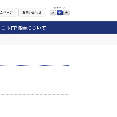
文字サイズ
小
中
大
l