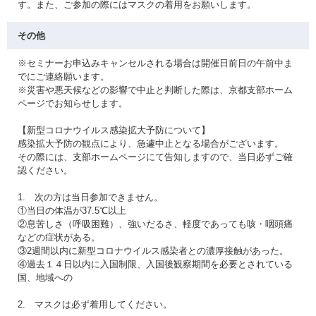
す。また、ご参加の際にはマスクの着用をお願いします。
その他
※セミナーお申込みキャンセルされる場合は開催日前日の午前中ま
でにご連絡願います。
※災害や悪天候などの影響で中止と判断した際は、京都支部ホーム
ページでお知らせします。
【新型コロナウイルス感染拡大予防について】
感染拡大予防の観点により、急遽中止となる場合がございます。
その際には、支部ホームページにて告知しますので、当日必ずご確
認ください。
1. 次の方は当日参加できません。
①当日の体温が37.5℃以上
②息苦しさ（呼吸困難）、強いだるさ、軽度であっても咳・咽頭痛
などの症状がある。
③2週間以内に新型コロナウイルス感染者との濃厚接触があった。
④過去１４日以内に入国制限、入国後観察期間を必要とされている
国、地域への
2. マスクは必ず着用してください。