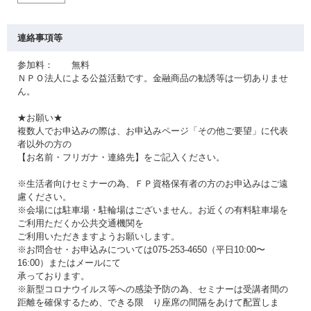
連絡事項等
参加料： 無料
ＮＰＯ法人による公益活動です。金融商品の勧誘等は一切ありませ
ん。
★お願い★
複数人でお申込みの際は、お申込みページ「その他ご要望」に代表
者以外の方の
【お名前・フリガナ・連絡先】をご記入ください。
※生活者向けセミナーの為、ＦＰ資格保有者の方のお申込みはご遠
慮ください。
※会場には駐車場・駐輪場はございません。お近くの有料駐車場を
ご利用ただくか公共交通機関を
ご利用いただきますようお願いします。
※お問合せ・お申込みについては075-253-4650（平日10:00〜
16:00）またはメールにて
承っております。
※新型コロナウイルス等への感染予防の為、セミナーは受講者間の
距離を確保するため、できる限 り座席の間隔をあけて配置しま