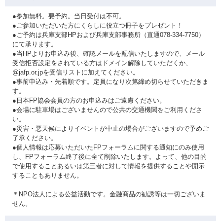
●参加無料。要予約。当日受付は不可。
●ご参加いただいた方にくらしに役立つ冊子をプレゼント！
●ご予約は兵庫支部HPおよび兵庫支部事務所（直通078-334-7750）
にて承ります。
●当HPよりお申込み後、確認メールを配信いたしますので、メール
受信拒否設定をされている方はドメイン解除していただくか、
@jafp.or.jpを受信リストに加えてください。
●事前申込み・先着順です。定員になり次第締め切らせていただきま
す。
●日本FP協会会員の方のお申込みはご遠慮ください。
●会場に駐車場はございませんので公共の交通機関をご利用くださ
い。
●災害・悪天候によりイベントが中止の場合がございますので予めご
了承ください。
●個人情報は応募いただいたFPフォーラムに関する通知にのみ使用
し、FPフォーラム終了後に全て削除いたします。よって、他の目的
で使用することあるいは第三者に対して情報を提供することや開示
することもありません。
＊NPO法人による公益活動です。金融商品の勧誘等は一切ございま
せん。