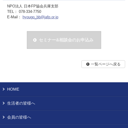
NPO法人 日本FP協会兵庫支部
TEL： 078-334-7750
E-Mail：
hyougo_bb@jafp.or.jp
セミナー&相談会のお申込み
一覧ページへ戻る
HOME
生活者の皆様へ
会員の皆様へ