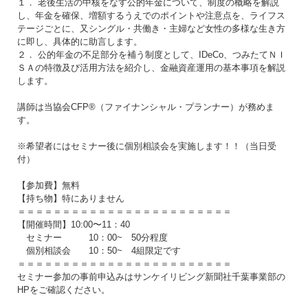
１． 老後生活の中核をなす公的年金について、制度の概略を解説
し、年金を確保、増額するうえでのポイントや注意点を、ライフス
テージごとに、又シングル・共働き・主婦など女性の多様な生き方
に即し、具体的に助言します。
２． 公的年金の不足部分を補う制度として、IDeCo、つみたてＮＩ
ＳＡの特徴及び活用方法を紹介し、金融資産運用の基本事項を解説
します。
講師は当協会CFP®（ファイナンシャル・プランナー）が務めま
す。
※希望者にはセミナー後に個別相談会を実施します！！（当日受
付）
【参加費】無料
【持ち物】特にありません
＝＝＝＝＝＝＝＝＝＝＝＝＝＝＝＝＝＝＝＝＝＝＝＝
【開催時間】10:00〜11：40
セミナー 10：00~ 50分程度
個別相談会 10：50~ 4組限定です
＝＝＝＝＝＝＝＝＝＝＝＝＝＝＝＝＝＝＝＝＝＝＝＝
セミナー参加の事前申込みはサンケイリビング新聞社千葉事業部の
HPをご確認ください。