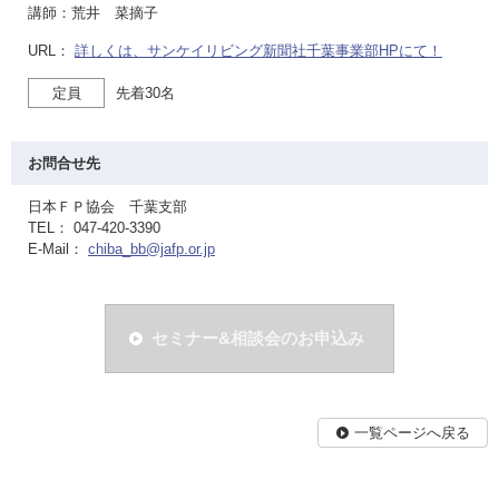
講師：荒井 菜摘子
URL：
詳しくは、サンケイリビング新聞社千葉事業部HPにて！
定員
先着30名
お問合せ先
日本ＦＰ協会 千葉支部
TEL： 047-420-3390
E-Mail：
chiba_bb@jafp.or.jp
セミナー&相談会のお申込み
一覧ページへ戻る