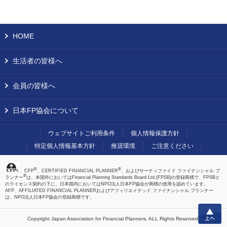
HOME
生活者の皆様へ
会員の皆様へ
日本FP協会について
ウェブサイトご利用条件
個人情報保護方針
特定個人情報基本方針
推奨環境
ご注意ください
®
®
、CFP
、CERTIFIED FINANCIAL PLANNER
、およびサーティファイド ファイナンシャル プ
®
ランナー
は、米国外においてはFinancial Planning Standards Board Ltd.(FPSB)の登録商標で、FPSBと
のライセンス契約の下に、日本国内においてはNPO法人日本FP協会が商標の使用を認めています。
AFP、AFFILIATED FINANCIAL PLANNERおよびアフィリエイテッド ファイナンシャル プランナー
は、NPO法人日本FP協会の登録商標です。
上へ
Copyright Japan Association for Financial Planners,
ALL Rights Reserved.